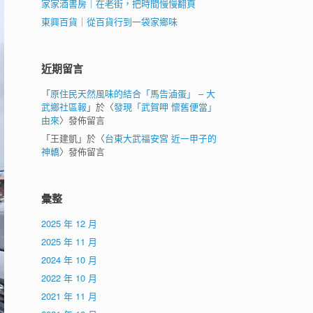
家家酒書房｜在老街，把時間慢慢翻頁
東興百貨｜從百貨行到一袋家鄉味
近期留言
「
原住民天然風味的結合「馬告滷蛋」 – 大
武鄉社區報
」於〈
發現「武賀呷 懷舊便當」
由來
〉發佈留言
「
王建凱
」於〈
台東大武福安宮 近一甲子的
神轎
〉發佈留言
彙整
2025 年 12 月
2025 年 11 月
2024 年 10 月
2022 年 10 月
2021 年 11 月