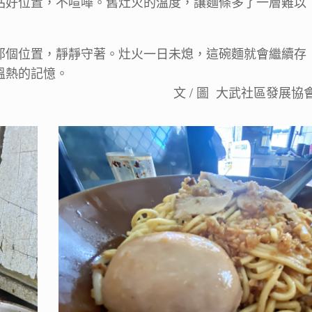
站好位置，不喧嘩。舊灶火的溫度，讓麵條多了一層難以
那個位置，靜靜守著。灶火一日未熄，這碗麵就會繼續存
溫熱的記憶。
文 / 圖 大武社區發展協