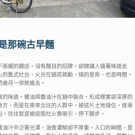
是那碗古早麵
不張揚的麵店。沒有醒目的招牌，卻總讓人循著味道走
火的舊式灶台，火光在鍋底跳動，燒的是柴，也是時間。
把歲月一併熬進去。
根的味道。豬油與醬油汁在鍋中融合，形成樸實卻深厚的
地方，而是在南來北往的人群中，被這片土地接住，逐漸
街，往往就是被這股灶火香吸引，停下腳步。
醬油汁中泛著光澤，油香濃郁卻不厚重。入口的瞬間，是