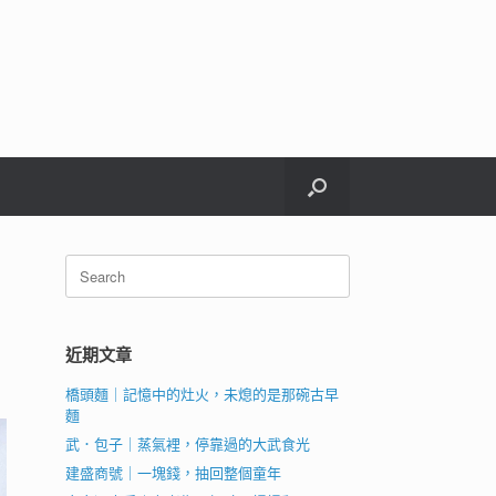
Search
for:
近期文章
橋頭麵｜記憶中的灶火，未熄的是那碗古早
麵
武．包子｜蒸氣裡，停靠過的大武食光
建盛商號｜一塊錢，抽回整個童年