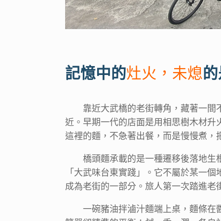
記憶中的
灶火，未熄
的
靠近大武橋的老街轉角，藏著一間
近。早期一代的店面是用相思樹木材升
這裡的麵，不急著出餐，而是慢慢煮，
橋頭麵承載的是一種遷移後落地生
「大武味台東實踐」。它不屬於某一個
成為老街的一部分。旅人第一次踏進老
一碗豬油拌滷汁麵端上桌，麵條在