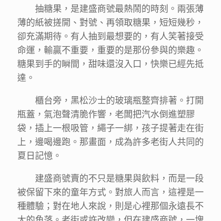
抽糖果，是建盛商號最熱鬧的時刻。兩張薄
薄的紙被搓開、對號、再領取糖果，短短幾秒，
卻充滿期待。有人抽到最想要的，有人笑著接受
命運，輸贏不重要，重要的是那份參與的樂趣。
糖果到手的瞬間，甜味還沒入口，快樂已經先抵
達。
櫃台旁，黑松沙士的玻璃瓶整齊排著。打開
瓶蓋，氣泡聲清脆作響，老闆把汽水倒進塑膠
袋，插上一根吸管，繩子一綁，孩子提著走在街
上，邊喝邊跑。那畫面，成為許多老街人共同的
夏日記憶。
建盛商號賣的不只是糖果與飲料，而是一段
被保留下來的童年方式。對旅人而言，這裡是一
種體驗；對在地人來說，則是心裡那個永遠長不
大的角落。老街或許改變，但在建盛商號，一塊