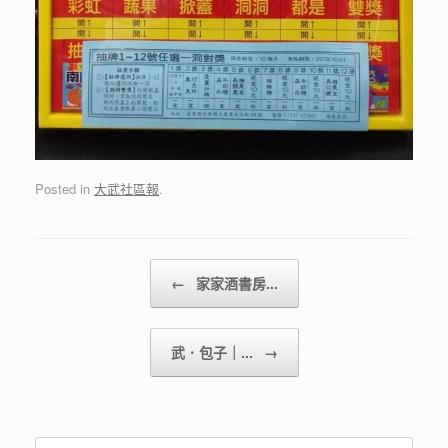
Posted in
大武社區報
.
Post navigation
←
家家酒書房...
武．包子｜...
→
Search