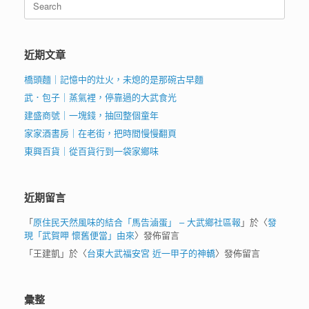
for:
近期文章
橋頭麵｜記憶中的灶火，未熄的是那碗古早麵
武．包子｜蒸氣裡，停靠過的大武食光
建盛商號｜一塊錢，抽回整個童年
家家酒書房｜在老街，把時間慢慢翻頁
東興百貨｜從百貨行到一袋家鄉味
近期留言
「
原住民天然風味的結合「馬告滷蛋」 – 大武鄉社區報
」於〈
發
現「武賀呷 懷舊便當」由來
〉發佈留言
「
王建凱
」於〈
台東大武福安宮 近一甲子的神轎
〉發佈留言
彙整