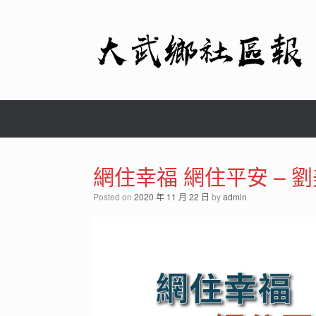
Skip
to
content
網住幸福 網住平安 – 
Posted on
2020 年 11 月 22 日
by
admin