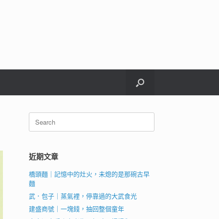
Search
for:
近期文章
橋頭麵｜記憶中的灶火，未熄的是那碗古早
麵
武．包子｜蒸氣裡，停靠過的大武食光
建盛商號｜一塊錢，抽回整個童年