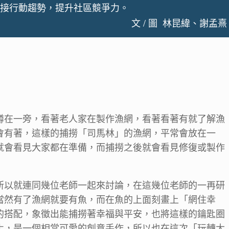
接行動趨勢，提升社區競爭力。
文 / 圖 林昆緯、謝孟熹
蹲在一旁，看著老人家在製作漁網，看著看著有就了解漁
會有著，這樣的捕撈「司馬林」的漁網，平常會放在一
就會看見大家都在準備，而捕撈之後就會看見修復或製作
所以就連同幾位老師一起來討論，在這幾位老師的一再研
當然有了漁網就要有魚，而在魚的上面刻畫上「網住幸
的搭配，象徵出能捕撈著幸福與平安，也將這樣的鑰匙圈
化，是一個相當可愛的創意手作，所以也在這次「玩轉大