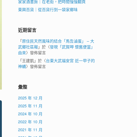
家家酒書房｜在老街，把時間慢慢翻頁
東興百貨｜從百貨行到一袋家鄉味
近期留言
「
原住民天然風味的結合「馬告滷蛋」 – 大
武鄉社區報
」於〈
發現「武賀呷 懷舊便當」
由來
〉發佈留言
「
王建凱
」於〈
台東大武福安宮 近一甲子的
神轎
〉發佈留言
彙整
2025 年 12 月
2025 年 11 月
2024 年 10 月
2022 年 10 月
2021 年 11 月