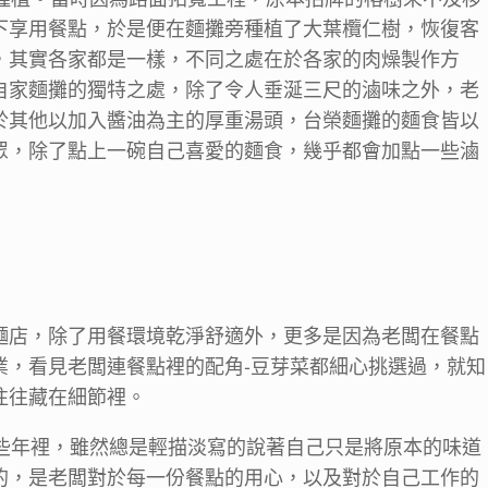
下享用餐點，於是便在麵攤旁種植了大葉欖仁樹，恢復客
，其實各家都是一樣，不同之處在於各家的肉燥製作方
自家麵攤的獨特之處，除了令人垂涎三尺的滷味之外，老
於其他以加入醬油為主的厚重湯頭，台榮麵攤的麵食皆以
眾，除了點上一碗自己喜愛的麵食，幾乎都會加點一些滷
麵店，除了用餐環境乾淨舒適外，更多是因為老闆在餐點
業，看見老闆連餐點裡的配角-豆芽菜都細心挑選過，就知
往往藏在細節裡。
這些年裡，雖然總是輕描淡寫的說著自己只是將原本的味道
的，是老闆對於每一份餐點的用心，以及對於自己工作的