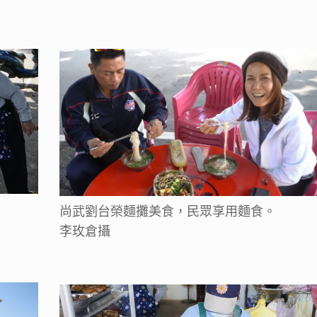
尚武劉台榮麵攤美食，民眾享用麵食。
李玫倉攝