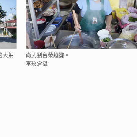
的大葉
尚武劉台榮麵攤。
李玫倉攝