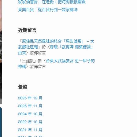
家家酒書房｜在老街，把時間慢慢翻頁
東興百貨｜從百貨行到一袋家鄉味
近期留言
「
原住民天然風味的結合「馬告滷蛋」 – 大
武鄉社區報
」於〈
發現「武賀呷 懷舊便當」
由來
〉發佈留言
「
王建凱
」於〈
台東大武福安宮 近一甲子的
神轎
〉發佈留言
彙整
2025 年 12 月
2025 年 11 月
2024 年 10 月
2022 年 10 月
2021 年 11 月