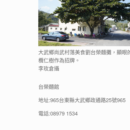
大武鄉尚武村落美食劉台榮麵攤，顯眼
欖仁樹作為招牌。
李玫倉攝
台榮麵館
地址:965台東縣大武鄉政通路25號965
電話:08979 1534