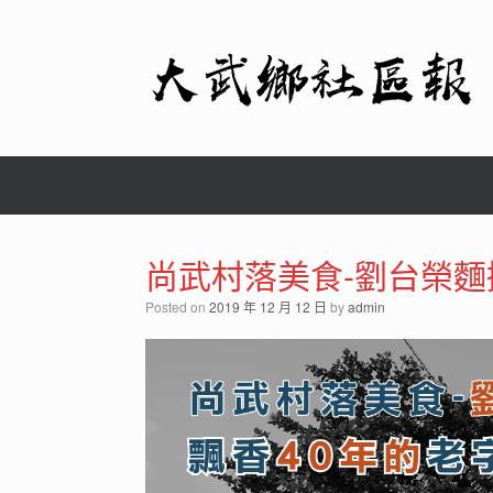
Skip
to
content
尚武村落美食-劉台榮麵
Posted on
2019 年 12 月 12 日
by
admin