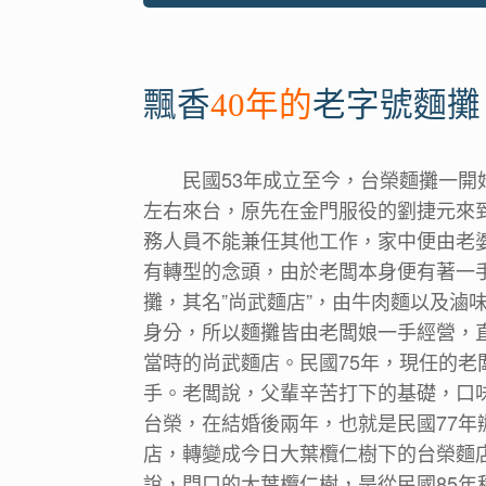
飄香
40年的
老字號麵攤
民國53年成立至今，台榮麵攤一開
左右來台，原先在金門服役的劉捷元來
務人員不能兼任其他工作，家中便由老
有轉型的念頭，由於老闆本身便有著一
攤，其名”尚武麵店”，由牛肉麵以及滷
身分，所以麵攤皆由老闆娘一手經營，
當時的尚武麵店。民國75年，現任的
手。老闆說，父輩辛苦打下的基礎，口
台榮，在結婚後兩年，也就是民國77
店，轉變成今日大葉欖仁樹下的台榮麵
說，門口的大葉欖仁樹，是從民國85