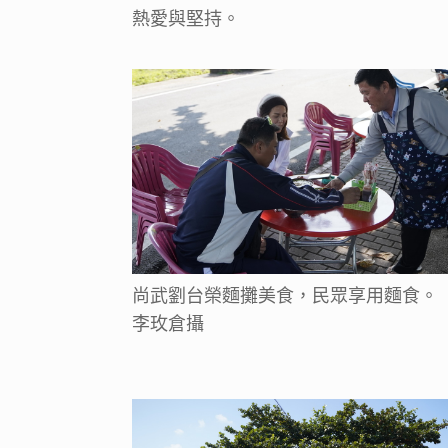
熱愛與堅持。
尚武劉台榮麵攤美食，民眾享用麵食。
李玫倉攝