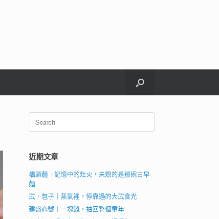
Search
for:
近期文章
橋頭麵｜記憶中的灶火，未熄的是那碗古早
麵
武．包子｜蒸氣裡，停靠過的大武食光
建盛商號｜一塊錢，抽回整個童年