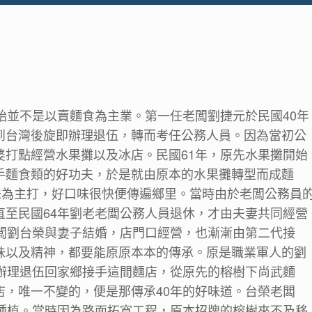
始並不是以賣麵食為主業。第一任老闆劉捷元於民國40年
到台灣後旋即辦理退伍，轉而考任公務人員。因為當初公
婆打點經營水果攤以及冰店。民國61年，原先水果攤開始
手麵食類的好功夫，於是就由原本的水果攤轉型而成麵
味為主打，好口味很快便傳遍鄉里。當時由於老闆公務員
直至民國64年劉老老闆公務人員退休，才由夫妻共同經營
老闆劉台榮與妻子結婚，店門口經營，也漸漸由第二代接
味以及精神，都要能原原本本的傳承。原是職業軍人的劉
年辦理退伍回家鄉接手這間麵店，從原先的榕樹下尚武麵
店，唯一不變的，便是那傳承40年的好味道。台榮老闆
年種植。當時因為路面拓寬工程，原本招牌的榕樹來不及移