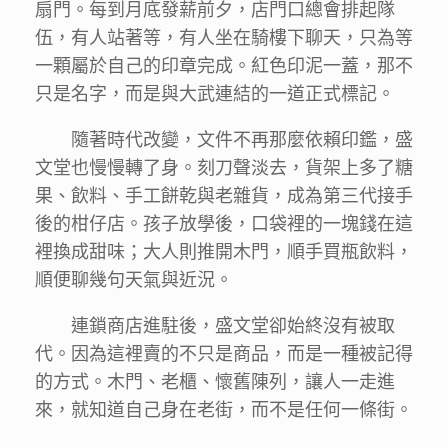
扇門。每到月底發薪前夕，店門口總會排起隊
伍，有人站著等，有人坐在騎樓下聊天，只為等
一顆屬於自己的印章完成。紅色印泥一蓋，那不
只是名字，而是與大武連結的一道正式標記。
隨著時代改變，文件不再那麼依賴印鑑，盛
文堂也慢慢轉了身。刻刀聲淡去，貨架上多了糖
果、飲料、手工餅乾與老雜貨，成為第三代接手
後的柑仔店。孩子放學後，口袋裡的一塊錢在這
裡換成甜味；大人則推開木門，順手買瓶飲料，
順便聊幾句天氣與近況。
連鎖商店進駐後，盛文堂卻始終沒有被取
代。因為這裡賣的不只是商品，而是一種被記得
的方式。木門、老櫃、懷舊陳列，讓人一走進
來，就知道自己身在老街，而不是任何一條街。