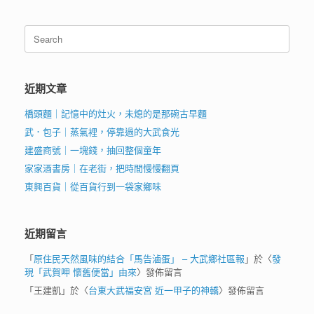
Search
for:
近期文章
橋頭麵｜記憶中的灶火，未熄的是那碗古早麵
武．包子｜蒸氣裡，停靠過的大武食光
建盛商號｜一塊錢，抽回整個童年
家家酒書房｜在老街，把時間慢慢翻頁
東興百貨｜從百貨行到一袋家鄉味
近期留言
「
原住民天然風味的結合「馬告滷蛋」 – 大武鄉社區報
」於〈
發
現「武賀呷 懷舊便當」由來
〉發佈留言
「
王建凱
」於〈
台東大武福安宮 近一甲子的神轎
〉發佈留言