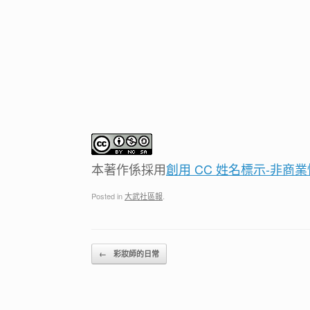
本著作係採用
創用 CC 姓名標示-非商業
Posted in
大武社區報
.
Post navigation
←
彩妝師的日常