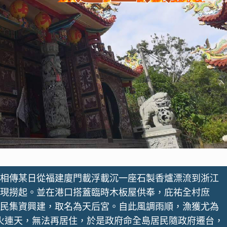
相傳某日從福建廈門載浮載沉一座石製香爐漂流到浙江
現撈起。並在港口搭蓋臨時木板屋供奉，庇祐全村庶
民集資興建，取名為天后宮。自此風調雨順，漁獲尤為
烽火連天，無法再居住，於是政府命全島居民隨政府遷台，