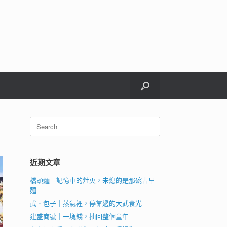
Search
for:
近期文章
橋頭麵｜記憶中的灶火，未熄的是那碗古早
麵
武．包子｜蒸氣裡，停靠過的大武食光
建盛商號｜一塊錢，抽回整個童年