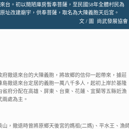
來台。初以簡陋庫房暫奉菩薩，至民國58年全體村民為
原址改建廟宇，供奉菩薩，取名為大陳義胞天后宮。
文 / 圖 尚武發展協會
政府撤退來台的大陳義胞，將故鄉的信仰一起帶來，據莊
陳島撤退來台定居的義胞一萬八千多人，起初上岸於基隆
由省府分配在高雄、屏東、台東、花蓮、宜蘭等五縣近漁
武兩處為主。
山，撤退時曾將原鄉天後宮的媽祖(二媽)、平水王、漁