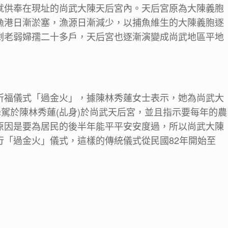
就供奉在現址的尚武大陳天后宮內。天后宮原為大陳義胞
漁港日漸淤塞，漁源日漸減少，以捕魚維生的大陳義胞逐
剩老弱婦孺二十多戶，天后宮也逐漸演變成尚武地區平地
祈福儀式「過金火」，據陳林秀蓮女士表示，她為尚武大
降駕於陳林秀蓮(乩身)於尚武天后宮，並且指示要每年的農
原因是要為居民的後半年能平平安安度過，所以尚武大陳
行「過金火」儀式，這樣的傳統儀式從民國82年開始至