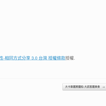
性-相同方式分享 3.0 台灣 授權條款
授權.
大卡車運將攏知-大武客運美食
→