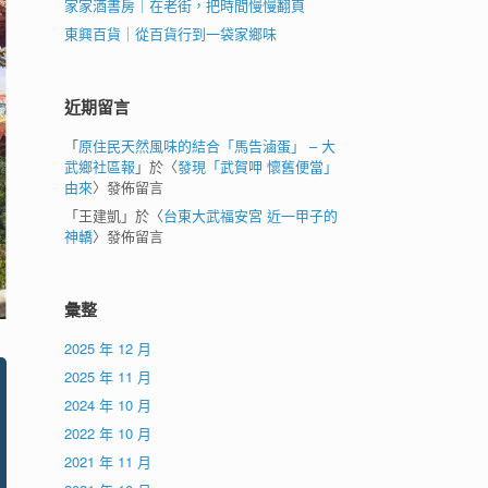
家家酒書房｜在老街，把時間慢慢翻頁
東興百貨｜從百貨行到一袋家鄉味
近期留言
「
原住民天然風味的結合「馬告滷蛋」 – 大
武鄉社區報
」於〈
發現「武賀呷 懷舊便當」
由來
〉發佈留言
「
王建凱
」於〈
台東大武福安宮 近一甲子的
神轎
〉發佈留言
彙整
2025 年 12 月
2025 年 11 月
2024 年 10 月
2022 年 10 月
2021 年 11 月