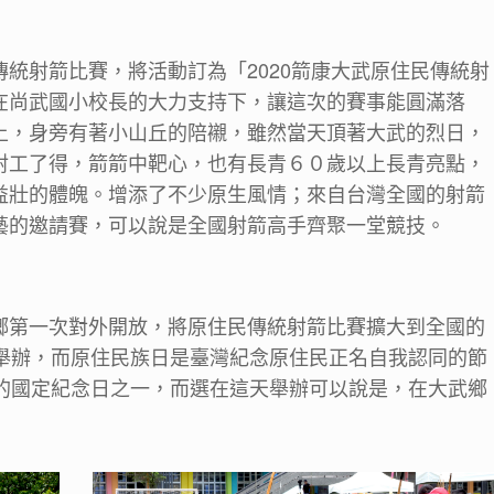
統射箭比賽，將活動訂為「2020箭康大武原住民傳統射
在尚武國小校長的大力支持下，讓這次的賽事能圓滿落
上，身旁有著小山丘的陪襯，雖然當天頂著大武的烈日，
射工了得，箭箭中靶心，也有長青６０歲以上長青亮點，
益壯的體魄。增添了不少原生風情；來自台灣全國的射箭
藝的邀請賽，可以說是全國射箭高手齊聚一堂競技。
鄉第一次對外開放，將原住民傳統射箭比賽擴大到全國的
來舉辦，而原住民族日是臺灣紀念原住民正名自我認同的節
國的國定紀念日之一，而選在這天舉辦可以說是，在大武鄉