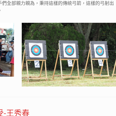
手們全部親力親為，秉持這樣的傳統弓箭，這樣的弓射出
。
-王秀春