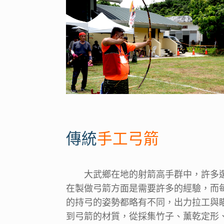
傳統
手工弓箭
大武鄉在地的射箭高手群中，許多
在製做弓箭方面是需要許多的經驗，而
的持弓的姿勢都略有不同，出力拉工與
到弓箭的材質，從採集竹子、薰乾定形、