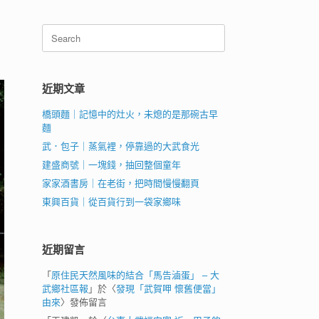
Search
for:
近期文章
橋頭麵｜記憶中的灶火，未熄的是那碗古早
麵
武．包子｜蒸氣裡，停靠過的大武食光
建盛商號｜一塊錢，抽回整個童年
家家酒書房｜在老街，把時間慢慢翻頁
東興百貨｜從百貨行到一袋家鄉味
近期留言
「
原住民天然風味的結合「馬告滷蛋」 – 大
武鄉社區報
」於〈
發現「武賀呷 懷舊便當」
由來
〉發佈留言