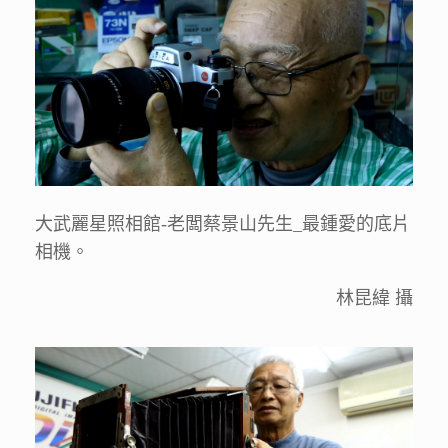
大武麗星照相館-老闆蔡景山先生_最鍾愛的底片
相機。
林昆緯 攝