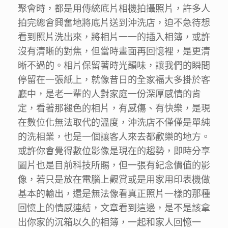
聚會時，都是用傳統底片相機拍攝照片，許多人
拍完總會興奮地將底片送到沖洗店，迫不急待想
看到照片洗出來，將相片一一的插入相簿，或許
沒有清晰的對焦，但當時畫面再回憶裡，是更清
晰不過的。相片保留著時光韻味，讓我們的瞬間
停留在一張紙上，就像昔日的全家福大多掛於客
廳中，是老一輩的人對家庭一份深厚感情的肯
定，看著那褪色的相片，有感傷、有快樂，是現
在數位化無法取代的溫度，沖洗店不僅僅是單純
的洗相業，也是一個讓客人來去都歡樂的地方。
或許你會覺得數位影像是現在的趨勢，即時分享
圖片也是目前科技所賜，但一張有紀念價值的影
像，若只是放在電腦上觀賞或是用家用印表機做
基本的輸出，還是無法像看真正照片一樣的那種
回憶上的情感連結，文章看到這邊，是不是該拿
出你家的沉箱以久的相簿，一起和家人回憶一