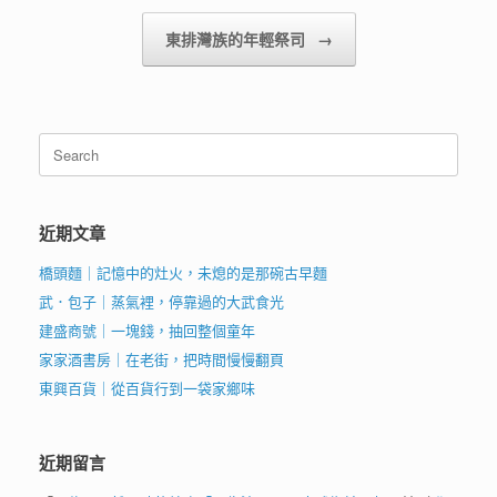
東排灣族的年輕祭司
→
Search
for:
近期文章
橋頭麵｜記憶中的灶火，未熄的是那碗古早麵
武．包子｜蒸氣裡，停靠過的大武食光
建盛商號｜一塊錢，抽回整個童年
家家酒書房｜在老街，把時間慢慢翻頁
東興百貨｜從百貨行到一袋家鄉味
近期留言