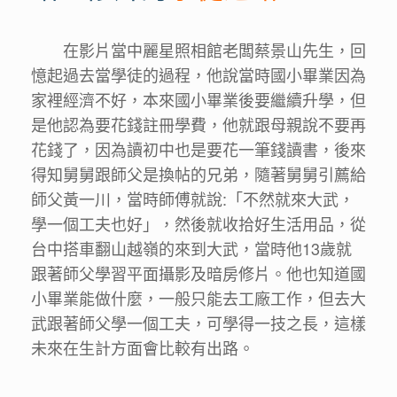
在影片當中麗星照相館老闆蔡景山先生，回
憶起過去當學徒的過程，他說當時國小畢業因為
家裡經濟不好，本來國小畢業後要繼續升學，但
是他認為要花錢註冊學費，他就跟母親說不要再
花錢了，因為讀初中也是要花一筆錢讀書，後來
得知舅舅跟師父是換帖的兄弟，隨著舅舅引薦給
師父黃一川，當時師傅就說:「不然就來大武，
學一個工夫也好」，然後就收拾好生活用品，從
台中搭車翻山越嶺的來到大武，當時他13歲就
跟著師父學習平面攝影及暗房修片。他也知道國
小畢業能做什麼，一般只能去工廠工作，但去大
武跟著師父學一個工夫，可學得一技之長，這樣
未來在生計方面會比較有出路。