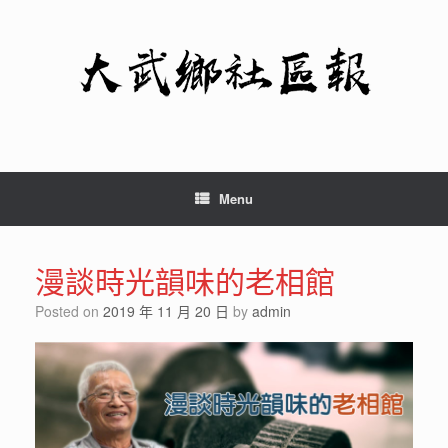
Skip
to
content
Menu
漫談時光韻味的老相館
Posted on
2019 年 11 月 20 日
by
admin