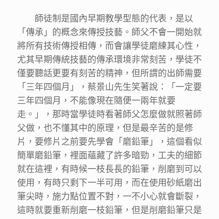
師徒制是國內早期教學型態的代表，是以
「傳承」的概念來傳授技藝。師父不會一開始就
將所有技術傳授相傳，而會讓學徒磨練其心性，
尤其早期傳統技藝的傳承環境非常刻苦，學徒不
僅要聽話更要有刻苦的精神，但所謂的出師需要
「三年四個月」，蔡景山先生笑著說：「一定要
三年四個月，不能像現在隨便一兩年就要
走。」，那時當學徒時看著師父怎麼做就照著師
父做，也不懂其中的原理，但是最辛苦的是修
片，要修片之前要先學會「磨鉛筆」，這個看似
簡單磨鉛筆，裡面蘊藏了許多暗勁，工夫的細節
就在這裡，有時候一枝長長的鉛筆，削磨到可以
使用，有時只剩下一半可用，而在使用砂紙磨出
筆尖時，施力點位置不對，一不小心就會斷裂，
這時就要重新削磨一枝鉛筆，但是削磨鉛筆只是