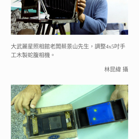
大武麗星照相館老闆蔡景山先生，調整4x5吋手
工木製蛇腹相機。
林昆緯 攝