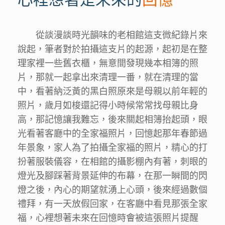
從談漫談時光韻味的老相館這支微紀錄片來
說起，筆者對於拍攝這支片的起源，起初是在整
理家裡一些舊衣櫃，無意間發現幾本相簿的照
片，那就一起拿出來清理一番，就在清理的當
中，看著納泛黃的黑白照原來是母親以前年輕的
照片，歲月如梭還記得小時候常常找母親比身
高，那記憶讓我難忘，後來關起相簿抬起頭，眼
光看著客廳中的全家福照片，回憶起那年春節過
年景象，家人為了拍攝全家福的照片，精心的打
扮著服裝儀容，在相館的攝影棚內有著，刺眼的
燈光及腳踩著背景延伸的布幕，在那一瞬間的閃
燈之後，內心的期望就湧上心頭，後來經過數個
禮拜，有一天放假回家，在客廳中看見那張全家
福，心裡想著未來在回憶時會被這張照片提醒