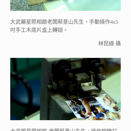
大武麗星照相館老闆蔡景山先生，手動操作4x5
吋手工木底片盒上轉鈕。
林昆緯 攝